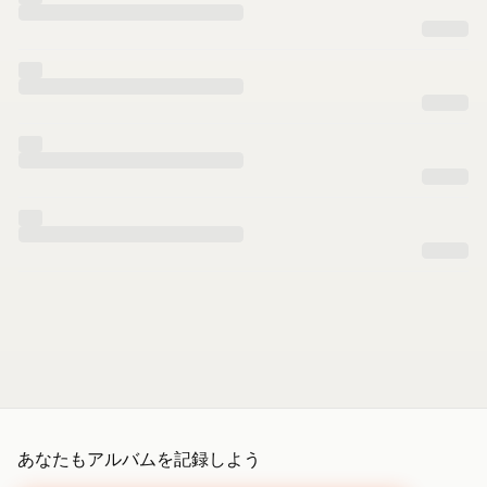
あなたもアルバムを記録しよう