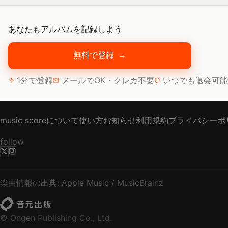
あなたもアルバムを記録しよう
無料で登録
→
1分で登録
メールでOK・クレカ不要
いつでも退会可能
music scoreについて
使い方
お知らせ
利用規約
プライバシーポ
follow
楽曲情報の出典: Apple Music / MusicBrainz
© Ongen Publishing Co., Ltd.