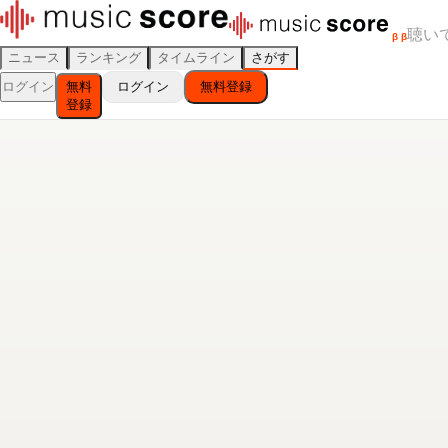
聴い
β
β
ニュース
ランキング
タイムライン
さがす
ログイン
無料
ログイン
無料登録
登録