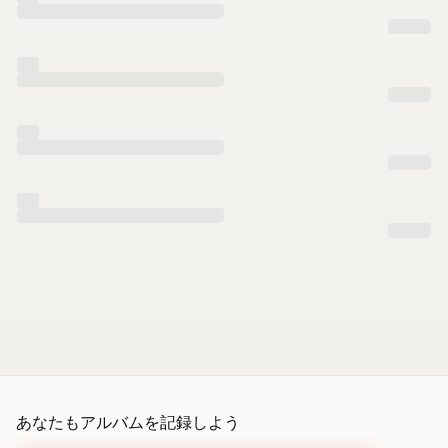
あなたもアルバムを記録しよう