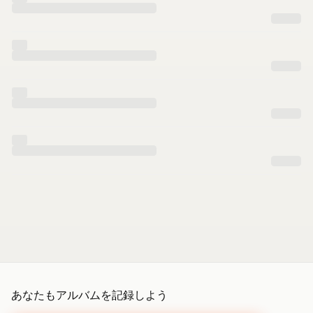
あなたもアルバムを記録しよう