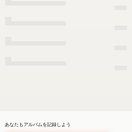
あなたもアルバムを記録しよう