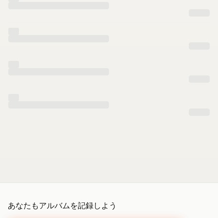
あなたもアルバムを記録しよう