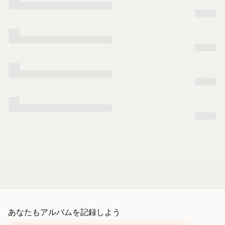
あなたもアルバムを記録しよう