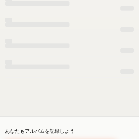
あなたもアルバムを記録しよう