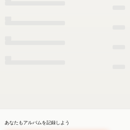
あなたもアルバムを記録しよう