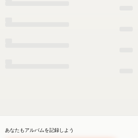
あなたもアルバムを記録しよう