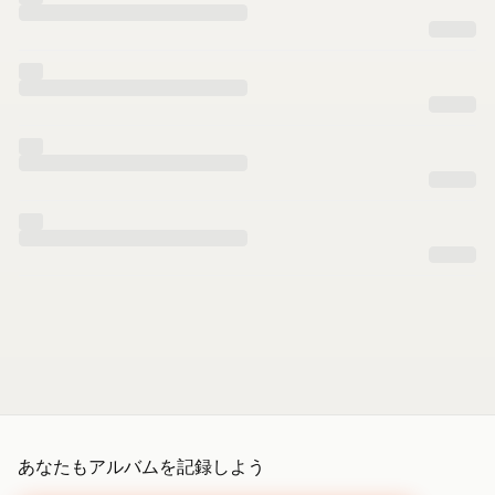
あなたもアルバムを記録しよう