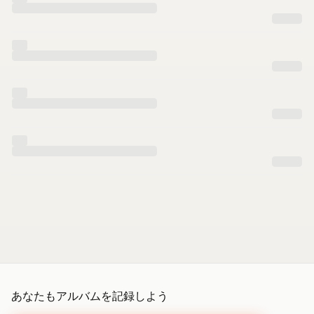
あなたもアルバムを記録しよう