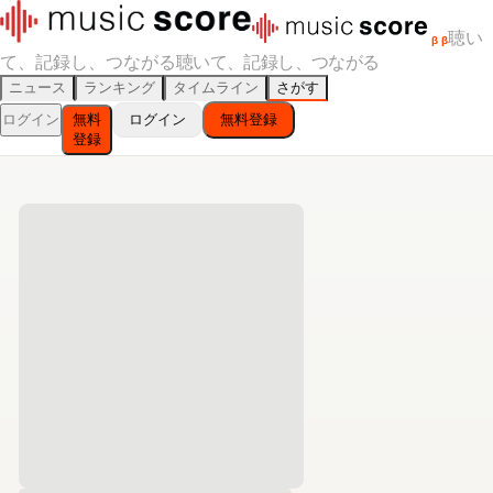
聴い
β
β
て、記録し、つながる
聴いて、記録し、つながる
ニュース
ランキング
タイムライン
さがす
ログイン
無料
ログイン
無料登録
登録