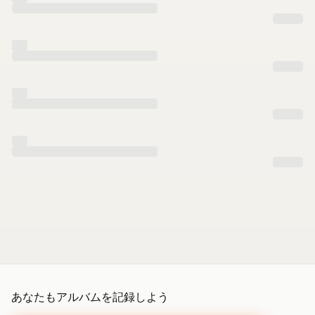
あなたもアルバムを記録しよう