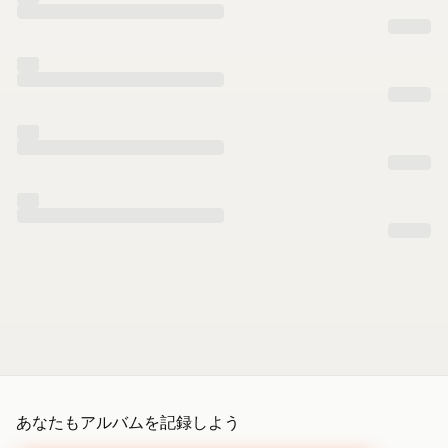
あなたもアルバムを記録しよう