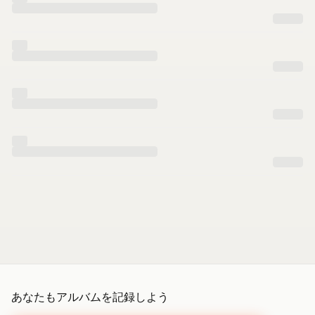
あなたもアルバムを記録しよう