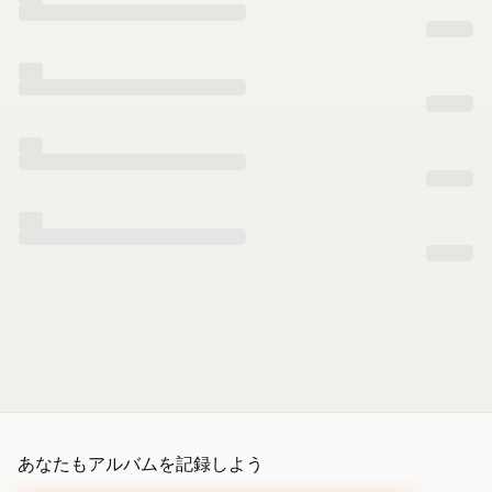
あなたもアルバムを記録しよう