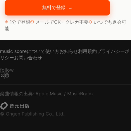
無料で登録
→
1分で登録
メールでOK・クレカ不要
いつでも退会可
能
music scoreについて
使い方
お知らせ
利用規約
プライバシーポ
リシー
お問い合わせ
follow
楽曲情報の出典: Apple Music / MusicBrainz
© Ongen Publishing Co., Ltd.