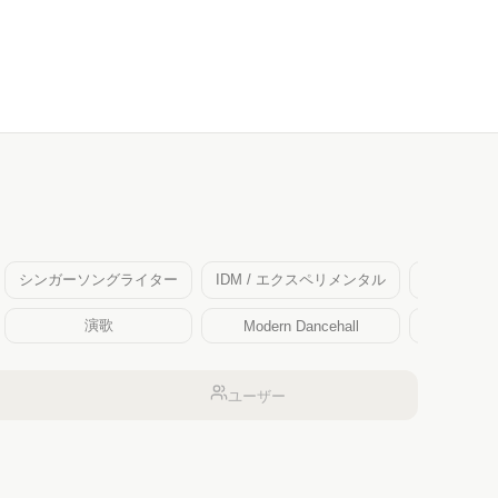
シンガーソングライター
IDM / エクスペリメンタル
R&B／ソ
演歌
Modern Dancehall
Urbano lati
ユーザー