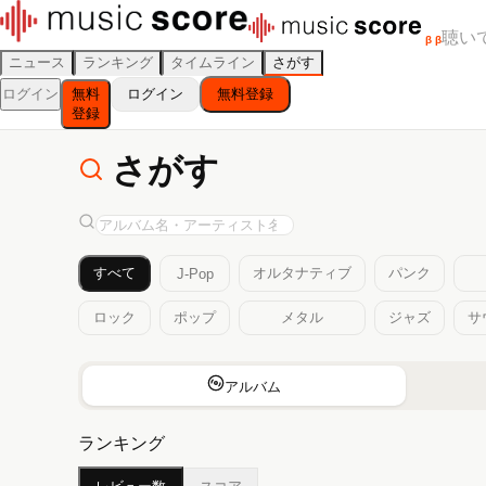
聴い
β
β
ニュース
ランキング
タイムライン
さがす
ログイン
無料
ログイン
無料登録
登録
さがす
すべて
オルタナティブ
パンク
J-Pop
ロック
ポップ
メタル
ジャズ
サ
アルバム
ランキング