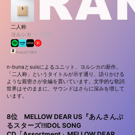
Amazonで探す
n-bunaとsuisによるユニット、ヨルシカの新作。
「二人称」というタイトルが示す通り、語りかける
ような親密さが全編を貫いています。文学的な歌詞
世界はそのままに、サウンドはさらに深みを増して
います。
8位 MELLOW DEAR US『あんさんぶ
るスターズ!!IDOL SONG
CD「Assortment」MELLOW DEAR
US』（NEW）
あんさんぶるスターズ!!IDOL SONG