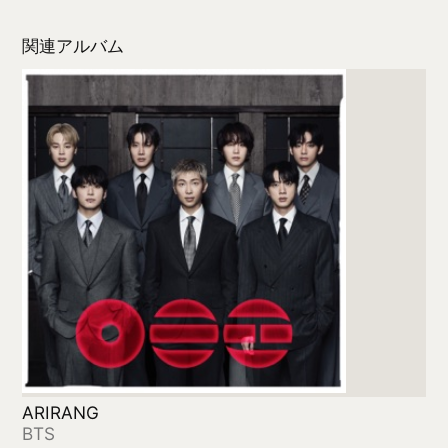
Amazonで探す
Rich or Die 3
YZERR