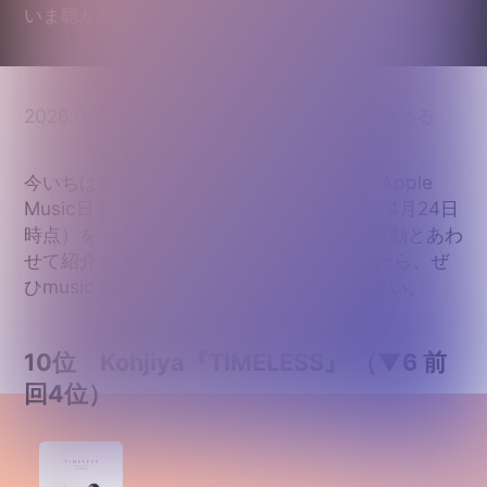
2026.04.24
・
・
3
分で読める
music score編集部
今いちばん聴かれているアルバムは何か？ Apple
Music日本アルバム/EPチャートのTop 10（4月24日
時点）を、前回（4月13日）からのランク変動とあわ
せて紹介します。気になるアルバムがあったら、ぜ
ひmusic scoreでスコアをつけてみてください。
10位 Kohjiya『TIMELESS』 （▼6 前
回4位）
TIMELESS
Kohjiya
・
ヒップホップ／ラップ ・ 2026