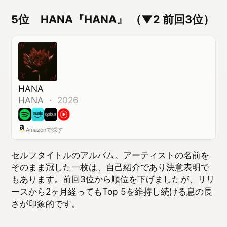
セルフタイトルのアルバム。アーティストの名前を
そのまま冠した一枚は、自己紹介であり決意表明で
もあります。前回3位から順位を下げましたが、リリ
ースから2ヶ月経ってもTop 5を維持し続ける息の長
さが印象的です。
4位 Mr.Children『産声』 （▼2 前回2
位）
産声
Mr.Children
・
2026
Amazonで探す
Mr.Childrenの22枚目のオリジナルアルバム。デビュ