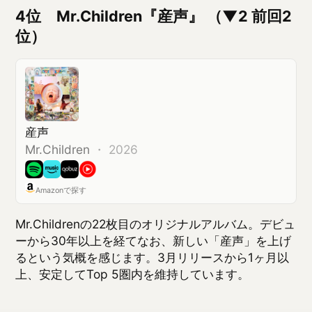
ーから30年以上を経てなお、新しい「産声」を上げ
るという気概を感じます。3月リリースから1ヶ月以
上、安定してTop 5圏内を維持しています。
3位 NCT WISH『Ode to Love - The
1st Album』 （NEW）
Ode to Love - The 1st Album
NCT WISH
・
K-Pop ・ 2026
Amazonで探す
NCT WISHのデビュー・フルアルバム。4月20日の
リリース直後からチャートを駆け上がり、初登場で3