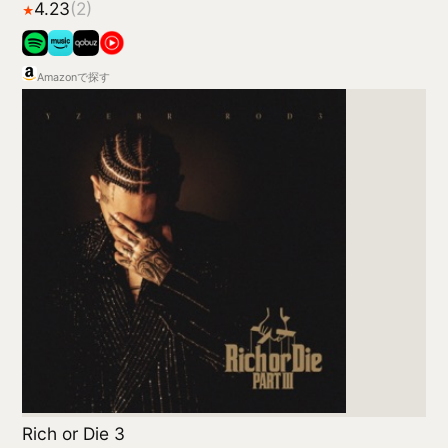
Amazonで探す
Ode to Love - The 1st Album
NCT WISH
Amazonで探す