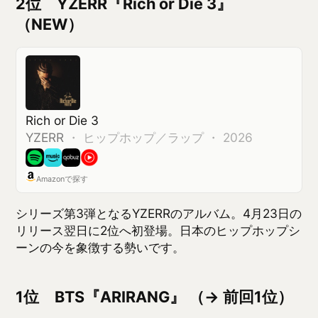
1位 BTS『ARIRANG』 （→ 前回1位）
ARIRANG
BTS
・
2026
4.23
(
3
人)
★
★
★
★
★
★
★
★
★
Amazonで探す
約3年ぶりとなるBTSのフルアルバム。タイトルは韓
国の伝統民謡「アリラン」から。グループとしての
原点に立ち返りながらも、サウンドは新しい地平を
切り拓く意欲作。3月リリースから1ヶ月以上、首位
を独走し続けています。