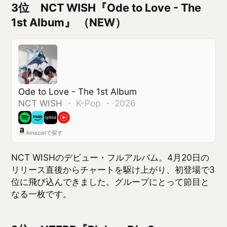
位に飛び込んできました。グループにとって節目と
なる一枚です。
2位 YZERR『Rich or Die 3』
（NEW）
Rich or Die 3
YZERR
・
ヒップホップ／ラップ ・ 2026
Amazonで探す
シリーズ第3弾となるYZERRのアルバム。4月23日の
リリース翌日に2位へ初登場。日本のヒップホップシ
ーンの今を象徴する勢いです。