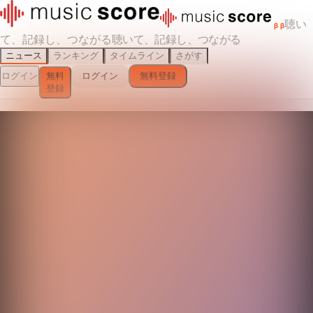
聴い
β
β
て、記録し、つながる
聴いて、記録し、つながる
ニュース
ランキング
タイムライン
さがす
ログイン
無料
ログイン
無料登録
登録