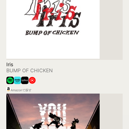
YOU GOTTA RUN -English version - EP
L'Arc〜en〜Ciel
Amazonで探す