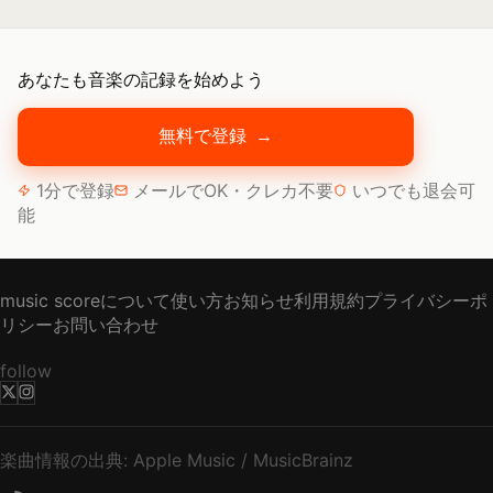
あなたも音楽の記録を始めよう
無料で登録
→
1分で登録
メールでOK・クレカ不要
いつでも退会可
能
music scoreについて
使い方
お知らせ
利用規約
プライバシーポ
リシー
お問い合わせ
follow
楽曲情報の出典: Apple Music / MusicBrainz