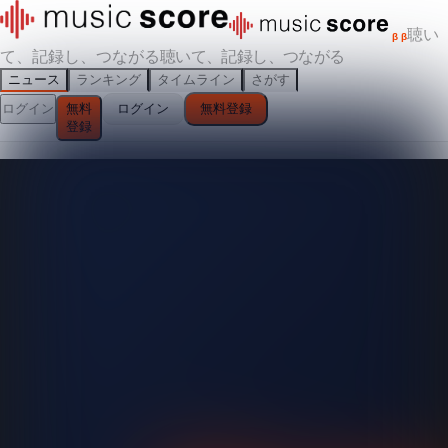
聴い
β
β
て、記録し、つながる
聴いて、記録し、つながる
ニュース
ランキング
タイムライン
さがす
ログイン
無料
ログイン
無料登録
登録