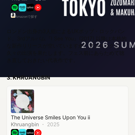
き直しておきたい代表作です。
3. KHRUANGBIN
The Universe Smiles Upon You ii
Khruangbin
・
2025
Amazonで探す
米テキサス州出身のトリオ。世界各地のサウンドを
取り込んだインストゥルメンタル中心のスタイルで
知られます。2025年11月リリースの『The Universe
Smiles Upon You ii』が現時点での最新作で、夏の
フェスにふさわしい開放感のあるグルーヴが詰まっ
ています。