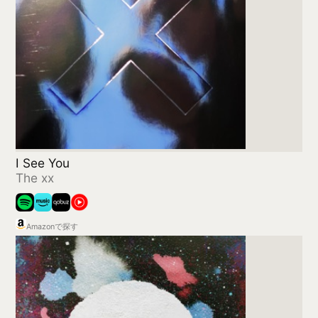
The Universe Smiles Upon You ii
Khruangbin
Amazonで探す