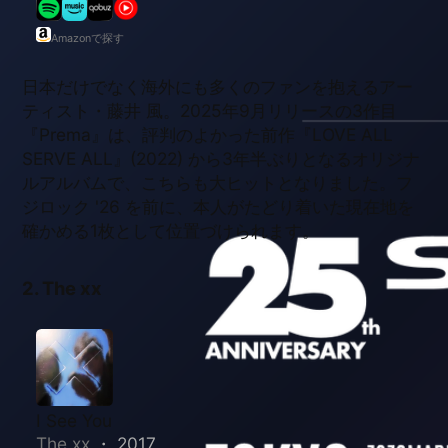
SERVE ALL』(2022) から3年半ぶりとなるオリジナ
ルアルバムで、こちらも大ヒットとなりました。フ
ジロック '26 を前に、本人がたどり着いた現在地を
確かめる1枚として位置づけられます。
2. The xx
I See You
The xx
・
2017
Amazonで探す
ロンドン出身の3人組によるUKポップ・ロックバン
ド。3rdアルバム『I See You』(2017) 以降は本格的
な新作リリースが空いていますが、フジロックに
久々の出演を果たします。フェス前にあらためて聴