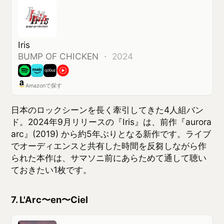
ておきたい1枚です。
7. L'Arc〜en〜Ciel
YOU GOTTA RUN -English version - EP
L'Arc〜en〜Ciel
・
ロック ・ 2025
Amazonで探す
結成30年以上のキャリアを誇るロックバンド。サマ
ソニ2026で国内ヘッドライナー枠を担います。
2025年9月リリースのEP『YOU GOTTA RUN -
English version-』は前年にリリースしたシングルを
英語ヴォーカルでセルフリメイクした作品で、海外
進出を意識した姿勢が感じられます。