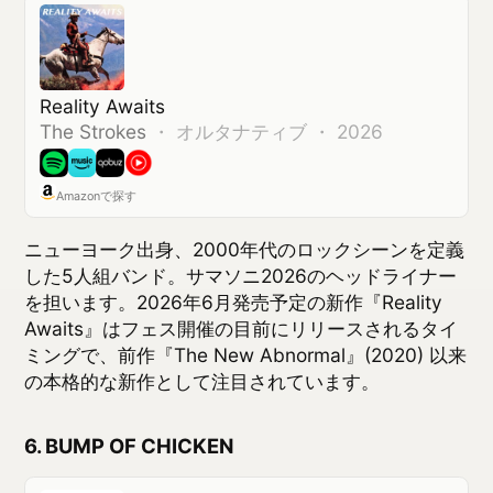
Awaits』はフェス開催の目前にリリースされるタイ
ミングで、前作『The New Abnormal』(2020) 以来
の本格的な新作として注目されています。
6. BUMP OF CHICKEN
Iris
BUMP OF CHICKEN
・
2024
Amazonで探す
日本のロックシーンを長く牽引してきた4人組バン
ド。2024年9月リリースの『Iris』は、前作『aurora
arc』(2019) から約5年ぶりとなる新作です。ライブ
でオーディエンスと共有した時間を反芻しながら作
られた本作は、サマソニ前にあらためて通して聴い