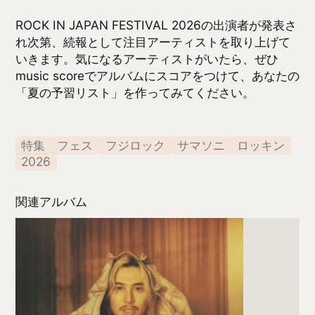
Prema
藤井 風
4.53
(
0
)
★
Amazonで探す