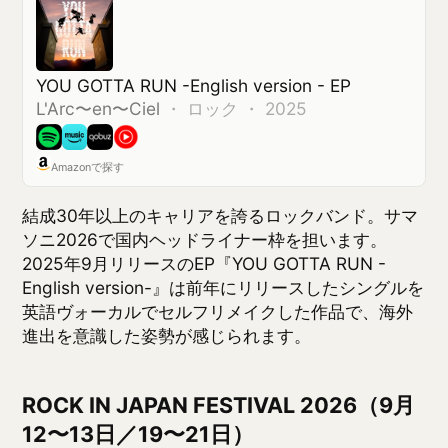
ROCK IN JAPAN FESTIVAL 2026（9月
12〜13日／19〜21日）
9月に入ってから行われるROCK IN JAPAN
FESTIVAL 2026は、千葉市蘇我スポーツ公園での5
日間開催。本記事執筆時点（2026年5月5日）では、
出演アーティストの第一弾発表とチケット販売は5月
中旬スタート予定とのアナウンスのみで、ラインナ
ップはまだ公表されていません。
ROCK IN JAPAN編は、出演者の発表を受けてあらた
めて別記事で取り上げる予定です。続報をお待ちく
ださい。
夏フェスシーズンに向けて
現時点で発表されているフジロックとサマソニか
ら、まずは注目の7組を紹介しました。各アーティス