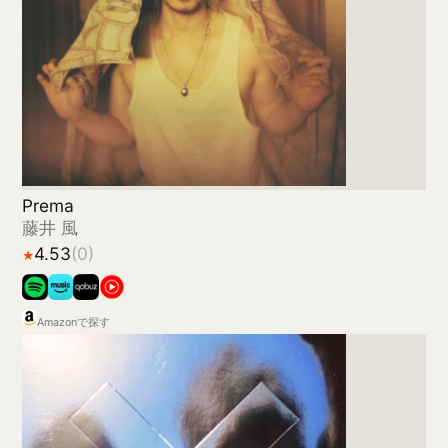
I See You
The xx
Amazonで探す