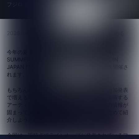
2026.05.05
・
・
3
分で読める
music score編集部
今年の夏も、フジロックフェスティバル '26、
SUMMER SONIC 2026（25周年）、ROCK IN
JAPAN FESTIVAL 2026の三大フェスが順次開催さ
れます。
もちろん各フェスの出演者は、まだ今後の追加発表
で増える可能性がありますし、各フェスに出演する
アーティストの数は膨大なので、それぞれの情報が
固まってきたら、またディープな出演者も含めて紹
介しようと思っています。
今回は、現時点でラインナップが発表されているフ
ジロックとサマソニから注目の7組を、最新作・代表
作とあわせて紹介します。出演アーティストの最新
作を一足先に予習することで、フェス当日の体験は
もっと豊かになるはずです。