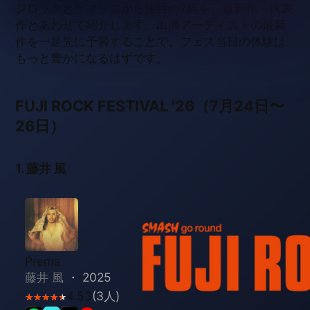
FUJI ROCK FESTIVAL '26（7月24日〜
26日）
1. 藤井 風
Prema
藤井 風
・
2025
4.53
(
3
人)
★
★
★
★
★
★
★
★
★
★
Amazonで探す
日本だけでなく海外にも多くのファンを抱えるアー
ティスト・藤井 風。2025年9月リリースの3作目
『Prema』は、評判のよかった前作『LOVE ALL