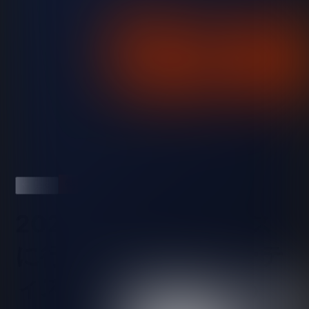
特集
戻る
2026年夏、三大フェス
に行く前に。出演アーテ
ィストの現在地を知る
フジロック・サマソニから注目の7組を予習