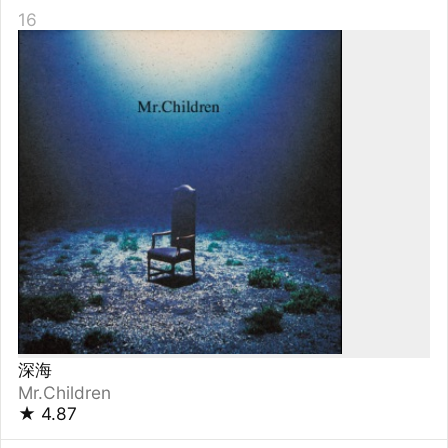
Q
Mr.Children
★
4.85
17