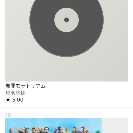
Sgt. Pepper's Lonely Hearts Club Band
ビートルズ
★
4.93
11