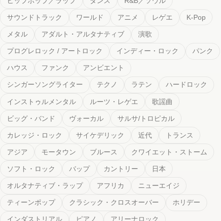
メタル
アダルト・アルタナティブ
演歌
プログレロック / アートロック
インディー・ロック
パンク
ハウス
ファンク
アンビエント
シンガーソングライター
テクノ
ラテン
ハードロック
インストゥルメンタル
ルーツ・レゲエ
歌謡曲
ビッグ・バンド
ヴォーカル
サルサ/トロピカル
カレッジ・ロック
サイケデリック
近代
トランス
アジア
モータウン
ブルース
クワイエット・ストーム
ソフト・ロック
バップ
カントリー
日本
オルタナティブ・ラップ
アフリカ
ニューエイジ
ティーンポップ
クラシック・クロスオーバー
ホリデー
インダストリアル
ピアノ
アリーナロック
デスメタル / ブラックメタル
イースト・コースト・ ラップ
ハードコア・ラップ
ミニマリズム
ネオ・ソウル