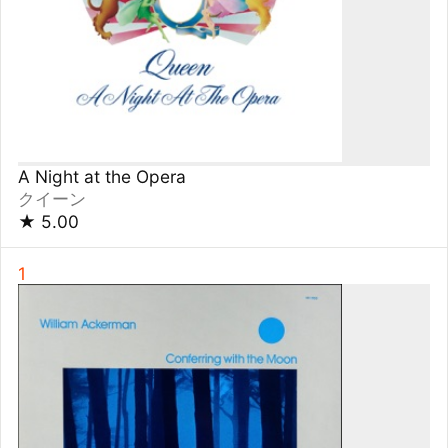
1
Conferring With the Moon
William Ackerman
★
5.00
1