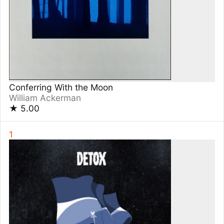
DETOX
ONE OK ROCK
★
5.00
1