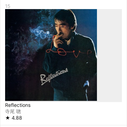
深海
Mr.Children
★
4.87
17