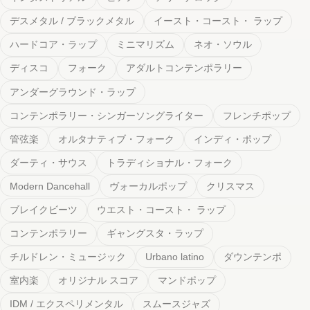
ディスコ
フォーク
アダルトコンテンポラリー
アンダーグラウンド・ラップ
コンテンポラリー・シンガーソングライター
フレンチポップ
管弦楽
オルタナティブ・フォーク
インディ・ポップ
ダーティ・サウス
トラディショナル・フォーク
Modern Dancehall
ヴォーカルポップ
クリスマス
ブレイクビーツ
ウエスト・コースト・ ラップ
コンテンポラリー
ギャングスタ・ラップ
チルドレン・ミュージック
Urbano latino
ダウンテンポ
室内楽
オリジナル スコア
マンドポップ
IDM / エクスペリメンタル
スムースジャズ
ソロインストゥルメンタル
フォーク・ロック
ジャングル / ドラムンベース
ロマン派時代
コンテンポラリー・フォーク
ブラジル
アバンギャルド