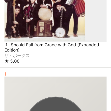
無罪モラトリアム
椎名林檎
★
5.00
10