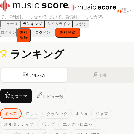
聴い
β
β
て、記録し、つながる
聴いて、記録し、つながる
ニュース
ランキング
タイムライン
さがす
ログイン
無料
ログイン
無料登録
登録
ランキング
アルバム
楽曲
高スコア
レビュー数
すべて
ロック
クラシック
J-Pop
ジャズ
オルタナティブ
ポップ
エレクトロニカ
ヒップホップ／ラップ
ダンス
R&B／ソウル
サウンドトラック
ワールド
アニメ
レゲエ
K-Pop