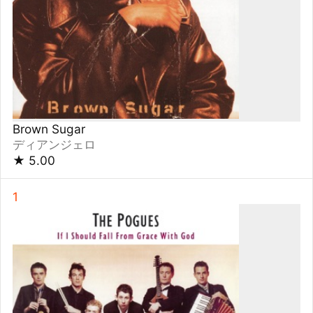
If I Should Fall from Grace with God (Expanded
Edition)
ザ・ポーグス
★
5.00
1