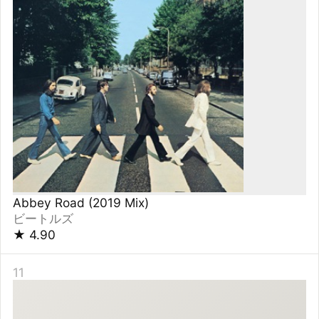
空洞です
ゆらゆら帝国
★
4.90
11