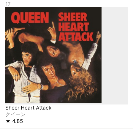
DocumentaLy
サカナクション
★
4.85
17
風街ろまん