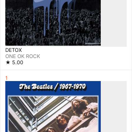
The Beatles 1967–1970 (2023 Edition) [The Blue
Album]
ビートルズ
★
5.00
1