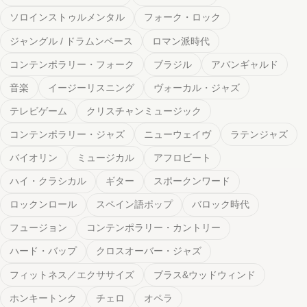
音楽
イージーリスニング
ヴォーカル・ジャズ
テレビゲーム
クリスチャンミュージック
コンテンポラリー・ジャズ
ニューウェイヴ
ラテンジャズ
バイオリン
ミュージカル
アフロビート
ハイ・クラシカル
ギター
スポークンワード
ロックンロール
スペイン語ポップ
バロック時代
フュージョン
コンテンポラリー・カントリー
ハード・バップ
クロスオーバー・ジャズ
フィットネス／エクササイズ
ブラス&ウッドウィンド
ホンキートンク
チェロ
オペラ
トラディショナル・ポップ
ポップ・パンク
中国音楽
韓国ヒップホップ
シカゴ・ブルース
ボサノヴァ
アウトロー・カントリー
アバンギャルド・ジャズ
ディズニー
グランジ
クリスマス : R&B
スタンダード