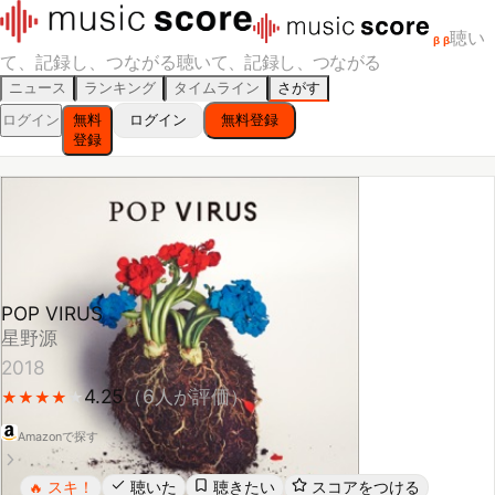
聴い
β
β
て、記録し、つながる
聴いて、記録し、つながる
ニュース
ランキング
タイムライン
さがす
ログイン
無料
ログイン
無料登録
登録
POP VIRUS
星野源
2018
4.25
（
6
人が評価）
★
★
★
★
★
★
★
★
★
Amazonで探す
スキ！
聴いた
聴きたい
スコアをつける
🔥
レビューする
シェア