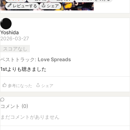
Y
Yoshida
2026-03-27
スコアなし
ベストトラック:
Love Spreads
1stよりも聴きました
参考になった
シェア
コメント (
0
)
まだコメントがありません
コメントするには
ログイン
してください