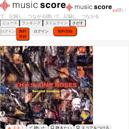
聴い
β
β
て、記録し、つながる
聴いて、記録し、つながる
ニュース
ランキング
タイムライン
さがす
ログイン
無料
ログイン
無料登録
登録
Second Coming
ザ・ストーン・ローゼズ
1994
ロック
スコアなし
Amazonで探す
スキ！
聴いた
聴きたい
スコアをつける
🔥
レビューする
シェア