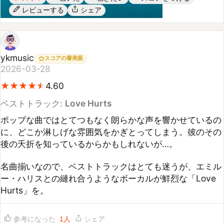
ykmusic
スコアの審美眼
2026-03-28
★
★
★
★
★
★
★
★
★
★
4.60
ベストトラック:
Love Hurts
ポップな曲ではとてつもなく朗らかな声を響かせているの
に、どこか淋しげな雰囲気をかぎとってしまう。彼のその
後の夭折を知っているからかもしれないが…。

名曲揃いなので、ベストトラックはとても迷うが、エミル
ー・ハリスとの縺れ合うようなボーカルが鮮烈な「Love 
Hurts」を。
参考になった
1
人
シェア
コメント (
0
)