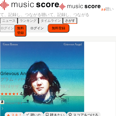
聴い
β
β
て、記録し、つながる
聴いて、記録し、つながる
ニュース
ランキング
タイムライン
さがす
ログイン
無料
ログイン
無料登録
登録
Grievous Angel
グラム・パーソンズ
1974
サザンロック
4.70
（
2
人が評価）
★
★
★
★
★
★
★
★
★
★
Amazonで探す
スキ！
聴いた
聴きたい
スコアをつける
🔥
レビューする
シェア