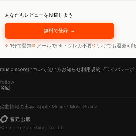
あなたもレビューを投稿しよう
無料で登録
→
1分で登録
メールでOK・クレカ不要
いつでも退会可能
music scoreについて
使い方
お知らせ
利用規約
プライバシーポ
follow
楽曲情報の出典: Apple Music / MusicBrainz
© Ongen Publishing Co., Ltd.