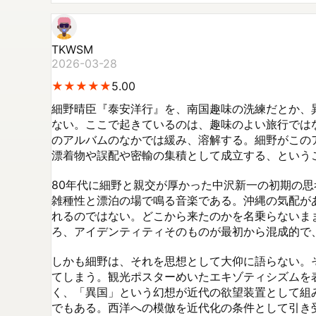
TKWSM
2026-03-28
★
★
★
★
★
★
★
★
★
★
5.00
細野晴臣『泰安洋行』を、南国趣味の洗練だとか、
ない。ここで起きているのは、趣味のよい旅行では
のアルバムのなかでは緩み、溶解する。細野がこの
漂着物や誤配や密輸の集積として成立する、というこ
80年代に細野と親交が厚かった中沢新一の初期の
雑種性と漂泊の場で鳴る音楽である。沖縄の気配が
れるのではない。どこから来たのかを名乗らないま
ろ、アイデンティティそのものが最初から混成的で
しかも細野は、それを思想として大仰に語らない。
てしまう。観光ポスターめいたエキゾティシズムを
く、「異国」という幻想が近代の欲望装置として組
でもある。西洋への模倣を近代化の条件として引き