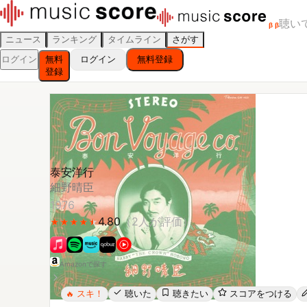
聴い
β
β
ニュース
ランキング
タイムライン
さがす
ログイン
無料
ログイン
無料登録
登録
泰安洋行
細野晴臣
1976
4.80
（
2
人が評価）
★
★
★
★
★
★
★
★
★
★
Amazonで探す
スキ！
聴いた
聴きたい
スコアをつける
🔥