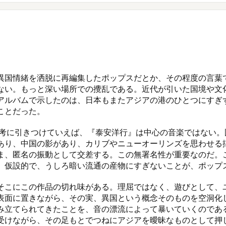
異国情緒を洒脱に再編集したポップスだとか、その程度の言葉
ない。もっと深い場所での攪乱である。近代が引いた国境や文
アルバムで示したのは、日本もまたアジアの港のひとつにすぎ
とだった。

思考に引きつけていえば、『泰安洋行』は中心の音楽ではない
あり、中国の影があり、カリブやニューオーリンズを思わせる
ま、匿名の振動として交差する。この無署名性が重要なのだ。
、仮設的で、うしろ暗い流通の産物にすぎないことが、ポップス
そこにこの作品の切れ味がある。理屈ではなく、遊びとして、
表面に置きながら、その実、異国という概念そのものを空洞化
み立てられてきたことを、音の漂流によって暴いていくのであ
受けながら、その足もとでつねにアジアを曖昧なものとして押