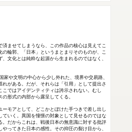
で済ませてしまうなら、この作品の核心は見えてこ
化の輪郭、「日本」というまとまりそのものが、こ
ず、文化とは純粋な起源から生まれるのではなく、
。国家や文明の中心から少し外れた、境界や交易路、
揺れがある。だが、それらは「引用」として提出さ
ここではアイデンティティは誇示されない。むし
の形式の内部から露呈してくる。

ユーモアとして、どこかとぼけた手つきで差し出し
していく。異国を憧憬の対象として見せるのではな
る。だからこれは、戦後日本の無意識に対する批評
しやってきた日本の感性。その抑圧の裂け目から、