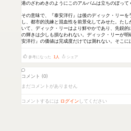
港のざわめきのようにこのアルバムは立ちのぼってく
その意味で、『泰安洋行』は後のディック・リーを
し、都市的洗練と混血性を前景化してみせた。たし
いて、ディック・リーはより鮮やかであり、先鋭的
の輝きは少しも損なわれない。ディック・リーが明
安洋行』の価値は完成度だけでは測れない。そこに
参考になった
1
人
シェア
コメント (
0
)
まだコメントがありません
コメントするには
ログイン
してください