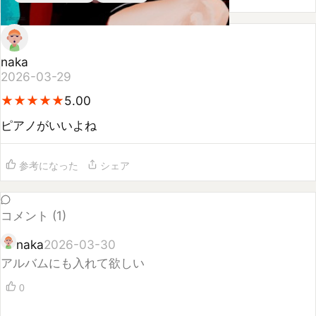
naka
2026-03-29
★
★
★
★
★
★
★
★
★
★
5.00
ピアノがいいよね
参考になった
シェア
コメント (
1
)
naka
2026-03-30
アルバムにも入れて欲しい
0
コメントするには
ログイン
してください