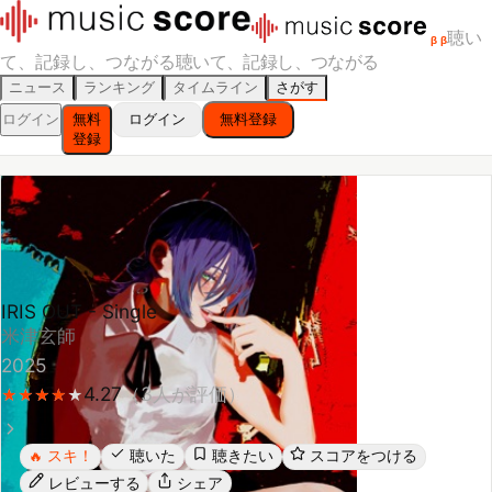
聴い
β
β
て、記録し、つながる
聴いて、記録し、つながる
ニュース
ランキング
タイムライン
さがす
ログイン
無料
ログイン
無料登録
登録
IRIS OUT - Single
米津玄師
2025
4.27
（
3
人が評価）
★
★
★
★
★
★
★
★
★
スキ！
聴いた
聴きたい
スコアをつける
🔥
レビューする
シェア