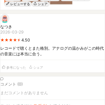
なつき
2026-03-29
★
★
★
★
★
★
★
★
★
★
4.50
レコードで聴くとまた格別。アナログの温かみがこの時代
の音楽には本当に合う。
参考になった
シェア
コメント (
0
)
まだコメントがありません
コメントするには
ログイン
してください