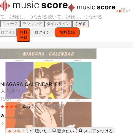
聴い
β
β
て、記録し、つながる
聴いて、記録し、つながる
ニュース
ランキング
タイムライン
さがす
ログイン
無料
ログイン
無料登録
登録
NIAGARA CALENDAR '81
大瀧詠一
1981
4.50
（
1
人が評価）
★
★
★
★
★
★
★
★
★
★
Amazonで探す
スキ！
聴いた
聴きたい
スコアをつける
🔥
レビューする
シェア