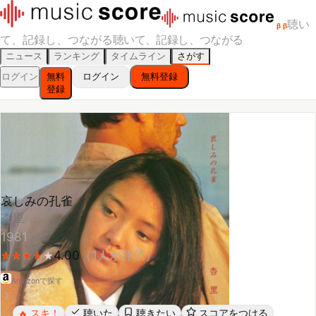
聴い
β
β
て、記録し、つながる
聴いて、記録し、つながる
ニュース
ランキング
タイムライン
さがす
ログイン
無料
ログイン
無料登録
登録
哀しみの孔雀
杏里
1981
4.00
（
1
人が評価）
★
★
★
★
★
★
★
★
★
Amazonで探す
スキ！
聴いた
聴きたい
スコアをつける
🔥
レビューする
シェア