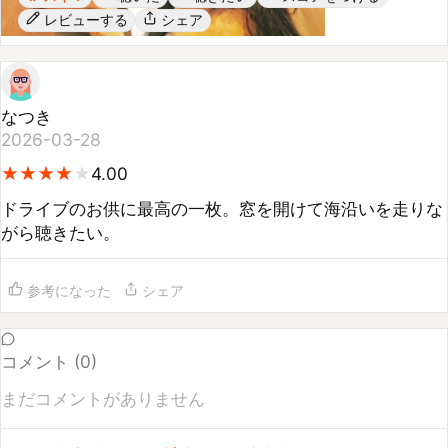
なつき
2026-03-28
★
★
★
★
★
★
★
★
★
4.00
ドライブのお供に最高の一枚。窓を開けて海沿いを走りな
がら聴きたい。
参考になった
シェア
コメント (
0
)
まだコメントがありません
コメントするには
ログイン
してください