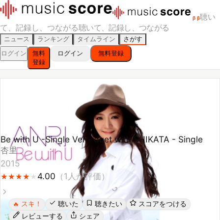
聴い
β
β
て、記録し、つながる
聴いて、記録し、つながる
ニュース
ランキング
タイムライン
さがす
ログイン
無料
ログイン
無料登録
登録
Be with U -Single Ver.- duet with SHIKATA - Single
杏里
2015
4.00
（
1
人が評価）
★
★
★
★
★
★
★
★
★
スキ！
聴いた
聴きたい
スコアをつける
🔥
レビューする
シェア