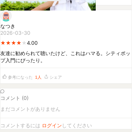
なつき
2026-03-30
★
★
★
★
★
★
★
★
★
4.00
友達に勧められて聴いたけど、これはハマる。シティポッ
プ入門にぴったり。
参考になった
1
人
シェア
コメント (
0
)
まだコメントがありません
コメントするには
ログイン
してください