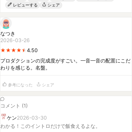
なつき
2026-03-26
★
★
★
★
★
★
★
★
★
★
4.50
プロダクションの完成度がすごい。一音一音の配置にこだ
わりを感じる。名盤。
参考になった
シェア
コメント (
1
)
ケン
2026-03-30
わかる！このイントロだけで飯食えるよな。
0