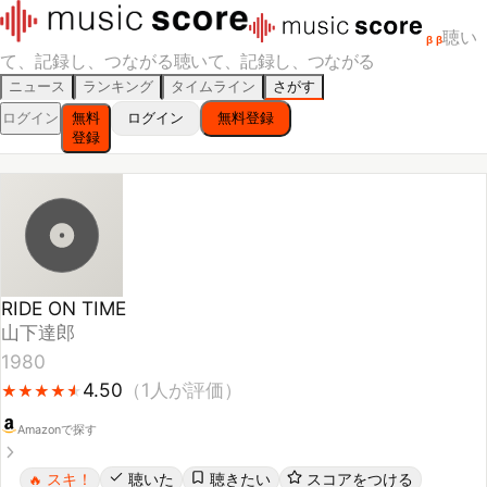
聴い
β
β
て、記録し、つながる
聴いて、記録し、つながる
ニュース
ランキング
タイムライン
さがす
ログイン
無料
ログイン
無料登録
登録
RIDE ON TIME
山下達郎
1980
4.50
（
1
人が評価）
★
★
★
★
★
★
★
★
★
★
Amazonで探す
スキ！
聴いた
聴きたい
スコアをつける
🔥
レビューする
シェア