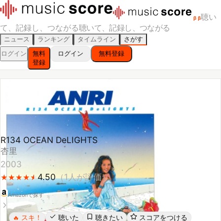
聴い
β
β
て、記録し、つながる
聴いて、記録し、つながる
ニュース
ランキング
タイムライン
さがす
ログイン
無料
ログイン
無料登録
登録
R134 OCEAN DeLIGHTS
杏里
2003
4.50
（
1
人が評価）
★
★
★
★
★
★
★
★
★
★
Amazonで探す
スキ！
聴いた
聴きたい
スコアをつける
🔥
レビューする
シェア