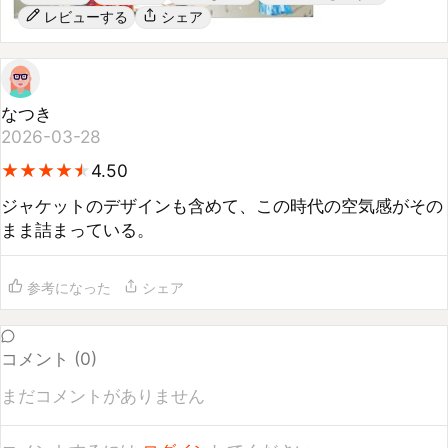
なつき
2026-03-28
★
★
★
★
★
★
★
★
★
★
4.50
ジャケットのデザインも含めて、この時代の空気感がその
まま詰まっている。
参考になった
シェア
コメント (
0
)
まだコメントがありません
コメントするには
ログイン
してください