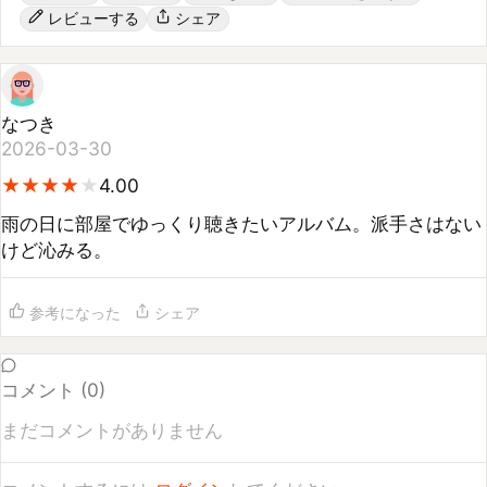
なつき
2026-03-30
★
★
★
★
★
★
★
★
★
4.00
雨の日に部屋でゆっくり聴きたいアルバム。派手さはない
けど沁みる。
参考になった
シェア
コメント (
0
)
まだコメントがありません
コメントするには
ログイン
してください