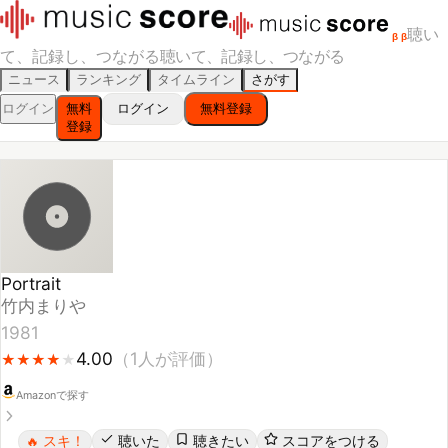
聴い
β
β
て、記録し、つながる
聴いて、記録し、つながる
ニュース
ランキング
タイムライン
さがす
ログイン
無料
ログイン
無料登録
登録
Portrait
竹内まりや
1981
4.00
（
1
人が評価）
★
★
★
★
★
★
★
★
★
Amazonで探す
スキ！
聴いた
聴きたい
スコアをつける
🔥
レビューする
シェア