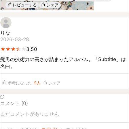
りな
2026-03-28
★
★
★
★
★
★
★
★
★
3.50
髭男の技術力の高さが詰まったアルバム。「Subtitle」は
名曲。
参考になった
5
人
シェア
コメント (
0
)
まだコメントがありません
コメントするには
ログイン
してください