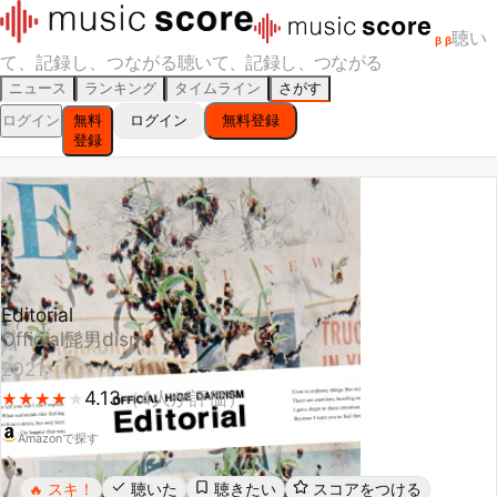
聴い
β
β
て、記録し、つながる
聴いて、記録し、つながる
ニュース
ランキング
タイムライン
さがす
ログイン
無料
ログイン
無料登録
登録
Editorial
Official髭男dism
2021
4.13
（
4
人が評価）
★
★
★
★
★
★
★
★
★
Amazonで探す
スキ！
聴いた
聴きたい
スコアをつける
🔥
レビューする
シェア