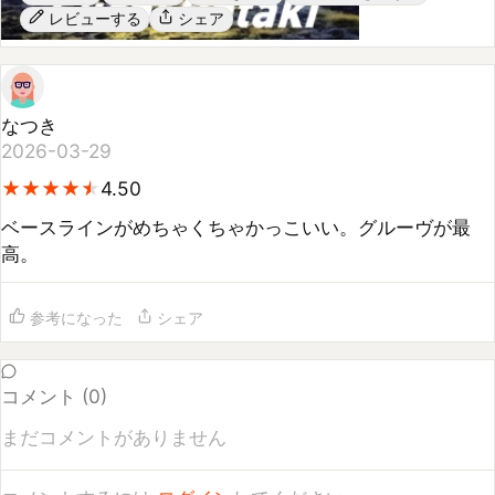
なつき
2026-03-29
★
★
★
★
★
★
★
★
★
★
4.50
ベースラインがめちゃくちゃかっこいい。グルーヴが最
高。
参考になった
シェア
コメント (
0
)
まだコメントがありません
コメントするには
ログイン
してください