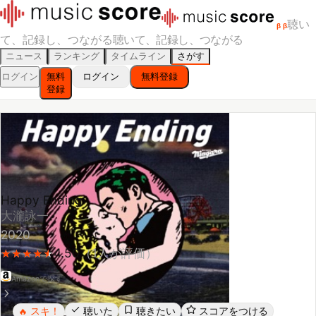
聴い
β
β
て、記録し、つながる
聴いて、記録し、つながる
ニュース
ランキング
タイムライン
さがす
ログイン
無料
ログイン
無料登録
登録
Happy Ending
大瀧詠一
2020
4.50
（
1
人が評価）
★
★
★
★
★
★
★
★
★
★
Amazonで探す
スキ！
聴いた
聴きたい
スコアをつける
🔥
レビューする
シェア