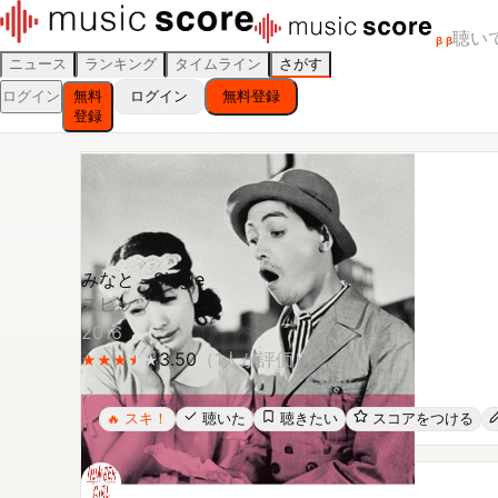
聴い
β
β
ニュース
ランキング
タイムライン
さがす
ログイン
無料
ログイン
無料登録
登録
みなと - Single
スピッツ
2016
3.50
（
1
人が評価）
★
★
★
★
★
★
★
★
★
スキ！
聴いた
聴きたい
スコアをつける
🔥