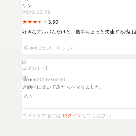
ケン
2026-03-29
★
★
★
★
★
★
★
★
★
3.50
好きなアルバムだけど、後半ちょっと失速する感は
参考になった
シェア
コメント (
1
)
mio
2026-03-30
通勤中に聴いてみたらハマりました。
0
コメントするには
ログイン
してください