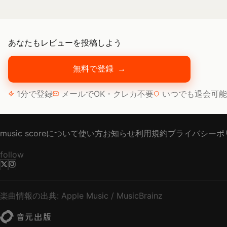
あなたもレビューを投稿しよう
無料で登録
→
1分で登録
メールでOK・クレカ不要
いつでも退会可能
music scoreについて
使い方
お知らせ
利用規約
プライバシーポ
follow
楽曲情報の出典: Apple Music / MusicBrainz