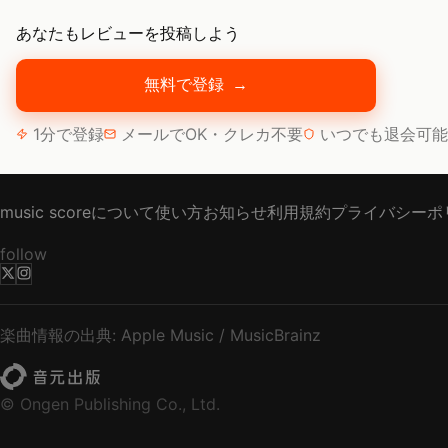
あなたもレビューを投稿しよう
無料で登録
→
1分で登録
メールでOK・クレカ不要
いつでも退会可能
music scoreについて
使い方
お知らせ
利用規約
プライバシーポ
follow
楽曲情報の出典: Apple Music / MusicBrainz
© Ongen Publishing Co., Ltd.