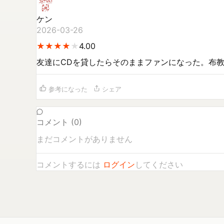
ケン
2026-03-26
★
★
★
★
★
★
★
★
★
4.00
友達にCDを貸したらそのままファンになった。布
参考になった
シェア
コメント (
0
)
まだコメントがありません
コメントするには
ログイン
してください