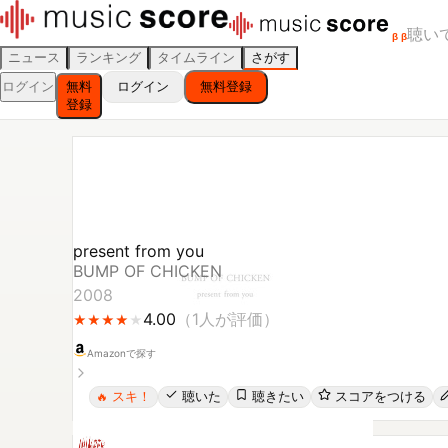
聴い
β
β
ニュース
ランキング
タイムライン
さがす
ログイン
無料
ログイン
無料登録
登録
present from you
BUMP OF CHICKEN
2008
4.00
（
1
人が評価）
★
★
★
★
★
★
★
★
★
Amazonで探す
スキ！
聴いた
聴きたい
スコアをつける
🔥