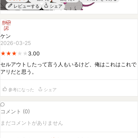
ケン
2026-03-25
★
★
★
★
★
★
★
★
3.00
セルアウトしたって言う人もいるけど、俺はこれはこれで
アリだと思う。
参考になった
シェア
コメント (
0
)
まだコメントがありません
コメントするには
ログイン
してください