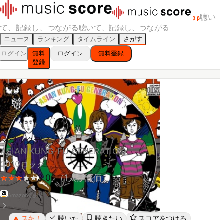
聴い
β
β
て、記録し、つながる
聴いて、記録し、つながる
ニュース
ランキング
タイムライン
さがす
ログイン
無料
ログイン
無料登録
登録
マジックディスク
ASIAN KUNG-FU GENERATION
2010
ロック
3.00
（
1
人が評価）
★
★
★
★
★
★
★
★
Amazonで探す
スキ！
聴いた
聴きたい
スコアをつける
🔥
レビューする
シェア