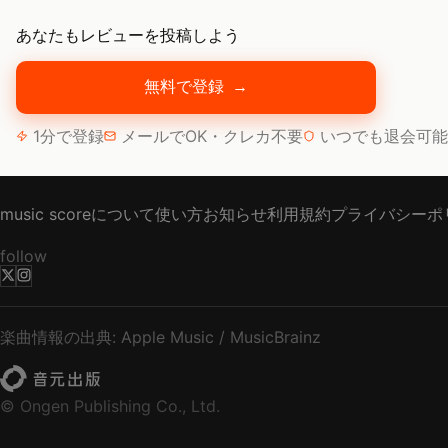
あなたもレビューを投稿しよう
無料で登録
→
1分で登録
メールでOK・クレカ不要
いつでも退会可能
music scoreについて
使い方
お知らせ
利用規約
プライバシーポ
follow
楽曲情報の出典: Apple Music / MusicBrainz
© Ongen Publishing Co., Ltd.