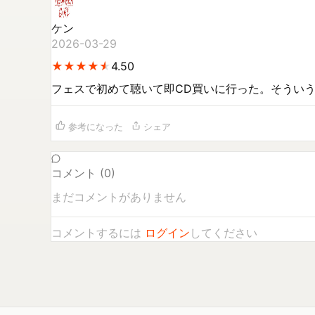
ケン
2026-03-29
★
★
★
★
★
★
★
★
★
★
4.50
フェスで初めて聴いて即CD買いに行った。そうい
参考になった
シェア
コメント (
0
)
まだコメントがありません
コメントするには
ログイン
してください