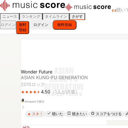
聴い
β
β
ニュース
ランキング
タイムライン
さがす
ログイン
無料
ログイン
無料登録
登録
Wonder Future
ASIAN KUNG-FU GENERATION
2015
ロック
4.50
（
1
人が評価）
★
★
★
★
★
★
★
★
★
★
Amazonで探す
スキ！
聴いた
聴きたい
スコアをつける
🔥