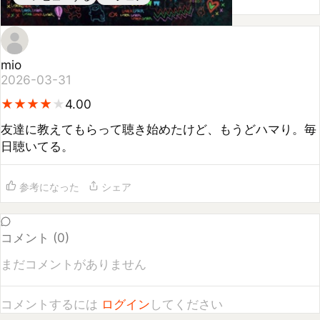
mio
2026-03-31
★
★
★
★
★
★
★
★
★
4.00
友達に教えてもらって聴き始めたけど、もうどハマり。毎
日聴いてる。
参考になった
シェア
コメント (
0
)
まだコメントがありません
コメントするには
ログイン
してください