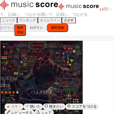
聴い
β
β
て、記録し、つながる
聴いて、記録し、つながる
ニュース
ランキング
タイムライン
さがす
ログイン
無料
ログイン
無料登録
登録
LOSER / ナンバーナイン - Single
米津玄師
2016
4.00
（
1
人が評価）
★
★
★
★
★
★
★
★
★
スキ！
聴いた
聴きたい
スコアをつける
🔥
レビューする
シェア