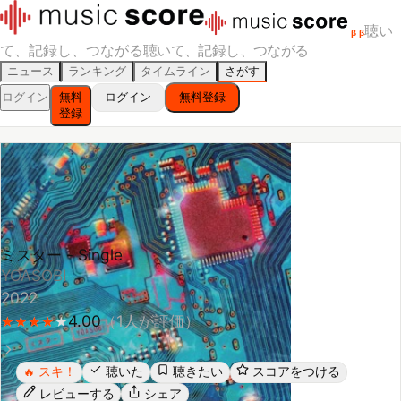
聴い
β
β
て、記録し、つながる
聴いて、記録し、つながる
ニュース
ランキング
タイムライン
さがす
ログイン
無料
ログイン
無料登録
登録
ミスター - Single
YOASOBI
2022
4.00
（
1
人が評価）
★
★
★
★
★
★
★
★
★
スキ！
聴いた
聴きたい
スコアをつける
🔥
レビューする
シェア