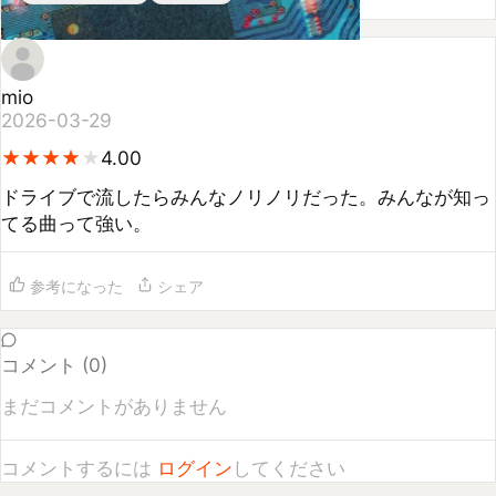
mio
2026-03-29
★
★
★
★
★
★
★
★
★
4.00
ドライブで流したらみんなノリノリだった。みんなが知っ
てる曲って強い。
参考になった
シェア
コメント (
0
)
まだコメントがありません
コメントするには
ログイン
してください