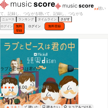
聴い
β
β
て、記録し、つながる
聴いて、記録し、つながる
ニュース
ランキング
タイムライン
さがす
ログイン
無料
ログイン
無料登録
登録
ラブとピースは君の中
Official髭男dism
2015
4.00
（
1
人が評価）
★
★
★
★
★
★
★
★
★
Amazonで探す
スキ！
聴いた
聴きたい
スコアをつける
🔥
レビューする
シェア