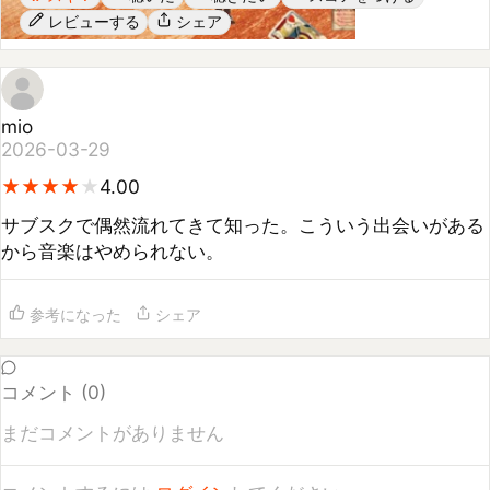
mio
2026-03-29
★
★
★
★
★
★
★
★
★
4.00
サブスクで偶然流れてきて知った。こういう出会いがある
から音楽はやめられない。
参考になった
シェア
コメント (
0
)
まだコメントがありません
コメントするには
ログイン
してください