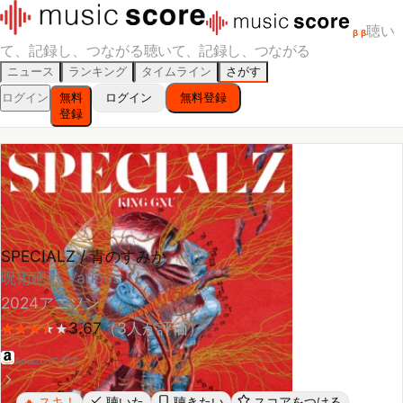
聴い
β
β
て、記録し、つながる
聴いて、記録し、つながる
ニュース
ランキング
タイムライン
さがす
ログイン
無料
ログイン
無料登録
登録
SPECIALZ / 青のすみか
呪術廻戦 Various
2024
アニソン
3.67
（
3
人が評価）
★
★
★
★
★
★
★
★
★
Amazonで探す
スキ！
聴いた
聴きたい
スコアをつける
🔥
レビューする
シェア