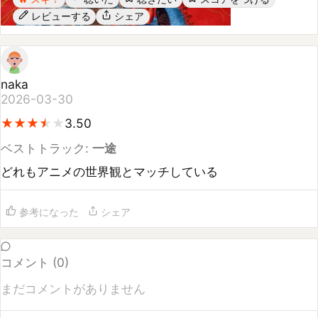
naka
2026-03-30
★
★
★
★
★
★
★
★
★
3.50
ベストトラック:
一途
どれもアニメの世界観とマッチしている
参考になった
シェア
コメント (
0
)
まだコメントがありません
コメントするには
ログイン
してください