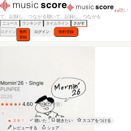
聴い
β
β
て、記録し、つながる
聴いて、記録し、つながる
ニュース
ランキング
タイムライン
さがす
ログイン
無料
ログイン
無料登録
登録
Mornin'26 - Single
PUNPEE
2026
4.60
（
1
人が評価）
★
★
★
★
★
★
★
★
★
★
スキ！
聴いた
聴きたい
スコアをつける
🔥
レビューする
シェア