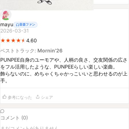
mayu
音楽ファン
2026-03-31
★
★
★
★
★
★
★
★
★
★
4.60
ベストトラック:
Mornin'26
PUNPEE自身のユーモアや、人柄の良さ、交友関係の広さ
をフル活用したような、PUNPEEらしい楽しい楽曲。

飾らないのに、めちゃくちゃかっこいいと思わせるのが上
手。
参考になった
シェア
コメント (
0
)
まだコメントがありません
コメントするには
ログイン
してください