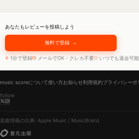
あなたもレビューを投稿しよう
無料で登録
→
1分で登録
メールでOK・クレカ不要
いつでも退会可能
music scoreについて
使い方
お知らせ
利用規約
プライバシーポ
follow
楽曲情報の出典: Apple Music / MusicBrainz