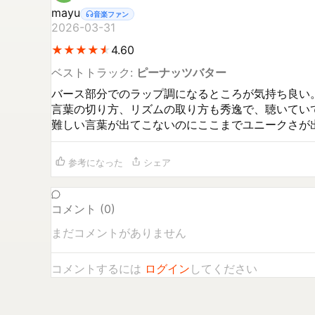
mayu
音楽ファン
2026-03-31
★
★
★
★
★
★
★
★
★
★
4.60
ベストトラック:
ピーナッツバター
バース部分でのラップ調になるところが気持ち良い。
言葉の切り方、リズムの取り方も秀逸で、聴いていて
難しい言葉が出てこないのにここまでユニークさが
参考になった
シェア
コメント (
0
)
まだコメントがありません
コメントするには
ログイン
してください