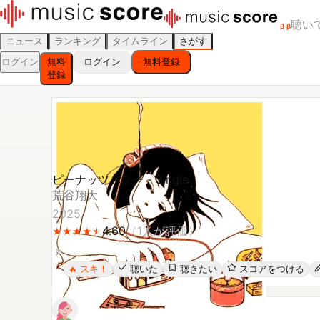
聴い
β
β
ニュース
ランキング
タイムライン
さがす
ログイン
無料
ログイン
無料登録
登録
ピーナッツバター - Single
荒谷翔大
2025
4.60
（
1
人が評価）
★
★
★
★
★
★
★
★
★
★
スキ！
聴いた
聴きたい
スコアをつける
🔥