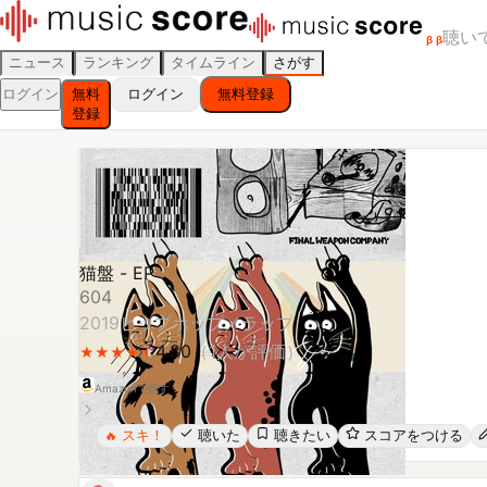
聴い
β
β
ニュース
ランキング
タイムライン
さがす
ログイン
無料
ログイン
無料登録
登録
猫盤 - EP
604
2019
ヒップホップ／ラップ
4.80
（
1
人が評価）
★
★
★
★
★
★
★
★
★
★
Amazonで探す
スキ！
聴いた
聴きたい
スコアをつける
🔥