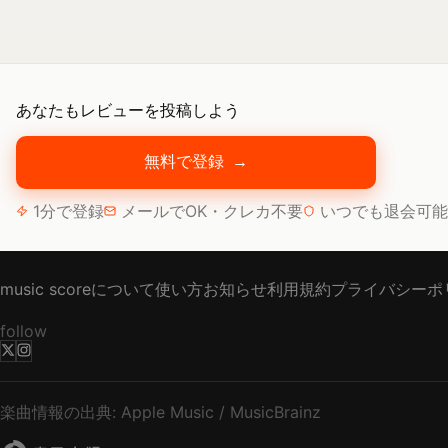
あなたもレビューを投稿しよう
無料で登録
→
1分で登録
メールでOK・クレカ不要
いつでも退会可能
music scoreについて
使い方
お知らせ
利用規約
プライバシーポ
follow
楽曲情報の出典: Apple Music / MusicBrainz