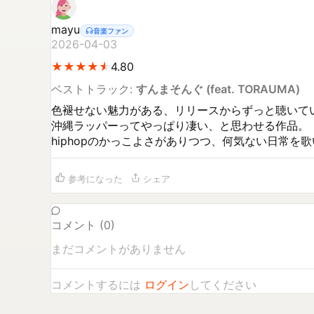
mayu
音楽ファン
2026-04-03
★
★
★
★
★
★
★
★
★
★
4.80
ベストトラック:
すんまそんぐ (feat. TORAUMA)
色褪せない魅力がある、リリースからずっと聴いてい
沖縄ラッパーってやっぱり凄い、と思わせる作品。

参考になった
シェア
コメント (
0
)
まだコメントがありません
コメントするには
ログイン
してください