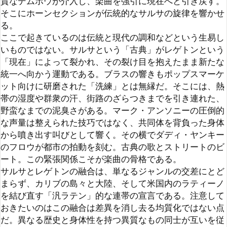
野蛮なまでの泥臭さがある。マーク・アンソニーの圧倒的
な声量は整えられた技巧ではなく、共同体を背負った身体
から噴き出す叫びとして響く。その横でダディ・ヤンキー
のフロウが都市の拍動を刻む。古典の歌とストリートのビ
ート。この緊張関係こそが楽曲の骨格である。

サルサとレゲトンの融合は、単なるジャンルの交差にとど
まらず、カリブの島々と大陸、そして米国内のラティーノ
を結び直す「汎ラテン」的な連帯の宣言である。注意して
おきたいのはこの融合は差異を消し去る均質化ではない点
だ。異なる歴史と身体性を持つ異質なもの同士が互いを従
属させることなく、同じ空間で響き合う。そこには、帝国
の中心が与える統一ではなく、周縁同士が編み上げる連帯
がある。

サルサの歴史を振り返るまでもなく、かつてラテンアメリ
カの文化はニューヨークやマイアミという帝国のハブを経
由して初めて接続された。しかし、デジタルインフラとい
う新たな回路はその交通路を書き換えた。YouTubeでラテ
ン音楽アーティストのちょっとしたヒット曲の再生数は億
を軽く超える。デジタルプラットフォーム自体が帝国的装
置であるにせよ、その隙間において、周縁とされた者たち
は帝国のフィルターを介さずに互いを見出し、声を届け合