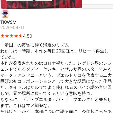
TKWSM
2026-04-11
★
★
★
★
★
★
★
★
★
★
4.50
「帝国」の黄昏に響く帰還のリズム   

わたしは一時期、本作を毎日20回ほど、リピート再生し
ていた。

本作が発表されたのはコロナ禍だった。レゲトン界のレジ
ェンドであるダディ・ヤンキーとサルサ界のスターである
マーク・アンソニーという、プエルトリコを代表する二大
巨頭の初コラボレーションとして大きな話題になった作品
だ。タイトルはサルサでよく使われるスペイン語の言い回
しで、元の場所に戻ってくるという意味を持つ。

ちなみに、〈デ・ブエルタ・パ・ラ・ブエルタ〉と発音し
ます。これはマメ知識な。

それはともかく、本作について語る前に、今年起こったあ
る「事件」について語りたい。

アメリカ合衆国最大級の祝祭であるスーパーボウルのハー
フタイムショーに、レゲトンのスター、バッド・バニーが