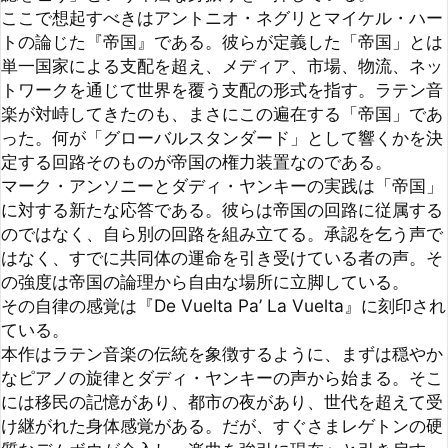
マーク・アンソニーとダディ・ヤンキーの実践は「帝国」
に対する新たな応答である。彼らは帝国の回路に従属する
のではなく、自ら別の回路を組み立てる。承認を乞う声で
はなく、すでに共同体の運命を引き受けている者の声。そ
の強度は帝国の論理から自由な場所に立脚している。

その自律の感覚は『De Vuelta Pa’ La Vuelta』に刻印され
ている。

本作はラテン音楽の伝統を象徴するように、まずは穏やか
なピアノの旋律とダディ・ヤンキーの声から始まる。そこ
には移民の記憶があり、都市の夜があり、世代を超えて受
け継がれた身体感覚がある。だが、すぐさまレゲトンの硬
質なデムボウが介入し、楽曲を強引に現在へと引き戻す。
そこにホーンセクションが伝統的なサルサの旋律を響かせ
る。

ここで起きているのは伝統と現代の調和などという生易し
いものではない。サルサという「古典」がレゲトンという
「現在」によって裂かれ、その裂け目を抱えたまま新たな
統一へ向かう運動である。ブラスの響きもポップスマーケ
ット向けに研磨された「洗練」とは無縁だ。そこには、熱
帯の湿度や群衆の汗、街路のざらつきまでを引き連れた、