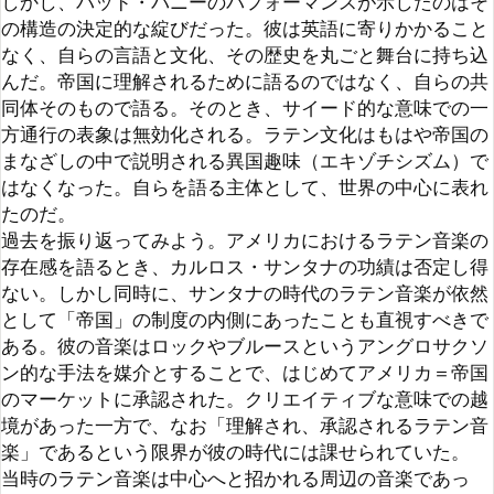
方通行の表象は無効化される。ラテン文化はもはや帝国の
まなざしの中で説明される異国趣味（エキゾチシズム）で
はなくなった。自らを語る主体として、世界の中心に表れ
たのだ。

過去を振り返ってみよう。アメリカにおけるラテン音楽の
存在感を語るとき、カルロス・サンタナの功績は否定し得
ない。しかし同時に、サンタナの時代のラテン音楽が依然
として「帝国」の制度の内側にあったことも直視すべきで
ある。彼の音楽はロックやブルースというアングロサクソ
ン的な手法を媒介とすることで、はじめてアメリカ＝帝国
のマーケットに承認された。クリエイティブな意味での越
境があった一方で、なお「理解され、承認されるラテン音
楽」であるという限界が彼の時代には課せられていた。

当時のラテン音楽は中心へと招かれる周辺の音楽であっ
た。そこで語られるメッセージも「平和」や「愛」といっ
た普遍的で抽象度の高い人道主義に収斂していた。それは
それで重要な理念ではあるが、帝国の秩序そのものを揺る
がすものではない。ラテンアメリカを自らの「裏庭」と見
なしてきたモンロー主義的な世界観と共存可能な穏当さを
持つ、微温なメッセージであった。
