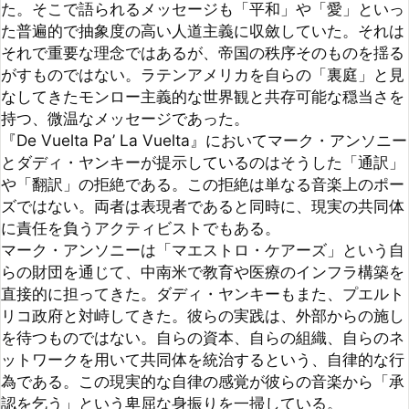
『De Vuelta Pa’ La Vuelta』においてマーク・アンソニー
とダディ・ヤンキーが提示しているのはそうした「通訳」
や「翻訳」の拒絶である。この拒絶は単なる音楽上のポー
ズではない。両者は表現者であると同時に、現実の共同体
に責任を負うアクティビストでもある。

マーク・アンソニーは「マエストロ・ケアーズ」という自
らの財団を通じて、中南米で教育や医療のインフラ構築を
直接的に担ってきた。ダディ・ヤンキーもまた、プエルト
リコ政府と対峙してきた。彼らの実践は、外部からの施し
を待つものではない。自らの資本、自らの組織、自らのネ
ットワークを用いて共同体を統治するという、自律的な行
為である。この現実的な自律の感覚が彼らの音楽から「承
認を乞う」という卑屈な身振りを一掃している。

ここで想起すべきはアントニオ・ネグリとマイケル・ハー
トの論じた『帝国』である。彼らが定義した「帝国」とは
単一国家による支配を超え、メディア、市場、物流、ネッ
トワークを通じて世界を覆う支配の形式を指す。ラテン音
楽が対峙してきたのも、まさにこの遍在する「帝国」であ
った。何が「グローバルスタンダード」として響くかを決
定する回路そのものが帝国の権力装置なのである。
