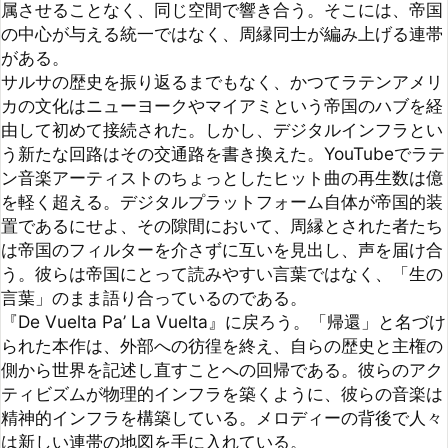
う。彼らは帝国にとって読みやすい言葉ではなく、「生の
言葉」のまま語り合っているのである。

『De Vuelta Pa’ La Vuelta』に戻ろう。「帰還」と名づけ
られた本作は、外部への彷徨を終え、自らの歴史と主権の
側から世界を記述し直すことへの回帰である。彼らのアク
ティビズムが物理的インフラを築くように、彼らの音楽は
精神的インフラを構築している。メロディーの背後で人々
は新しい連帯の地図を手に入れている。

もはやラテンアメリカはアメリカの「裏庭」ではなくなっ
た。「裏庭」と呼ばれてきた長い歴史があったとしても、
彼ら自身がその位置づけを拒絶した。サイードが暴いた表
象の暴力をくぐり抜け、ネグリ＆ハートが論じた「帝国」
の網の目をすり抜けながら、ラテンは自らの中心を自らの
内に打ち立てたのである。

『De Vuelta Pa’ La Vuelta』はその決定的な瞬間の音であ
る。

外部へ向けて翻訳され続けた時間の果てに、ラテン音楽は
ついに自分たちの言葉とリズムを纏い、ラテン世界へと帰
還してきた。帰還は閉じるためのものではなく、帝国の許
可を必要としない新たな接続のためのものである。汎ラテ