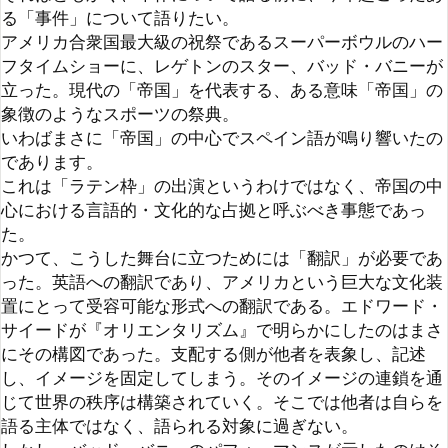
立った。現代の「帝国」を代表する、ある意味「帝国」の
象徴のようなスポーツの祭典。

いわばまさに「帝国」の中心でスペイン語が鳴り響いたの
であります。

これは「ラテン枠」の出演というわけではなく、帝国の中
心における言語的・文化的な占拠と呼ぶべき事態であっ
た。

かつて、こうした舞台に立つためには「翻訳」が必要であ
った。英語への翻訳であり、アメリカという巨大な文化装
置にとって受容可能な形式への翻訳である。エドワード・
サイードが『オリエンタリズム』で明らかにしたのはまさ
にその構図であった。支配する側が他者を表象し、記述
し、イメージを固定してしまう。そのイメージの連鎖を通
じて世界の秩序は構築されていく。そこでは他者は自らを
語る主体ではなく、語られる対象に過ぎない。

しかし、バッド・バニーのパフォーマンスが示したのはそ
の構造の決定的な綻びだった。彼は英語に寄りかかること
なく、自らの言語と文化、その歴史を丸ごと舞台に持ち込
んだ。帝国に理解されるために語るのではなく、自らの共
同体そのもので語る。そのとき、サイード的な意味での一