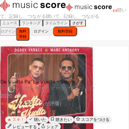
聴い
β
β
て、記録し、つながる
聴いて、記録し、つながる
ニュース
ランキング
タイムライン
さがす
ログイン
無料
ログイン
無料登録
登録
De Vuelta Pa' La Vuelta - Single
ダディー・ヤンキー & マーク・アンソニー
2020
4.50
（
1
人が評価）
★
★
★
★
★
★
★
★
★
★
スキ！
聴いた
聴きたい
スコアをつける
🔥
レビューする
シェア