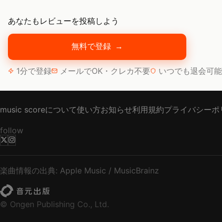
あなたもレビューを投稿しよう
無料で登録
→
1分で登録
メールでOK・クレカ不要
いつでも退会可能
music scoreについて
使い方
お知らせ
利用規約
プライバシーポ
follow
楽曲情報の出典: Apple Music / MusicBrainz
© Ongen Publishing Co., Ltd.