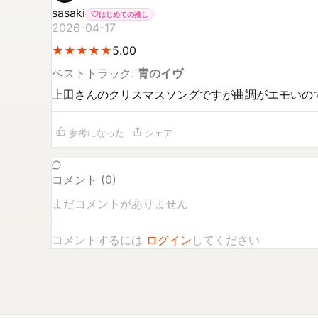
sasaki
はじめての推し
2026-04-17
★
★
★
★
★
★
★
★
★
★
5.00
ベストトラック:
青のイヴ
上田さんのクリスマスソングですが曲調がエモいので
参考になった
シェア
コメント (
0
)
まだコメントがありません
コメントするには
ログイン
してください