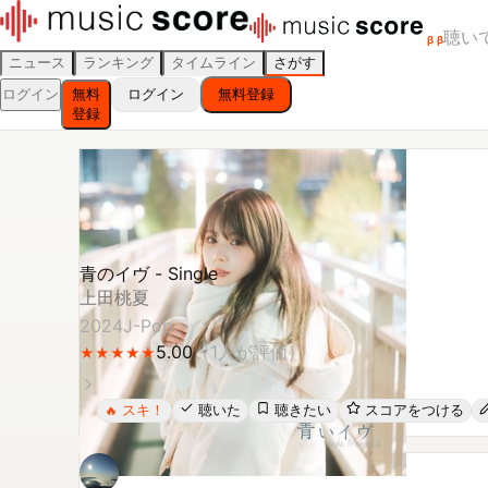
聴い
β
β
ニュース
ランキング
タイムライン
さがす
ログイン
無料
ログイン
無料登録
登録
青のイヴ - Single
上田桃夏
2024
J-Pop
5.00
（
1
人が評価）
★
★
★
★
★
★
★
★
★
★
スキ！
聴いた
聴きたい
スコアをつける
🔥