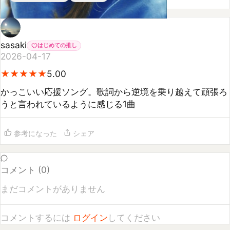
sasaki
はじめての推し
2026-04-17
★
★
★
★
★
★
★
★
★
★
5.00
かっこいい応援ソング。歌詞から逆境を乗り越えて頑張ろ
うと言われているように感じる1曲
参考になった
シェア
コメント (
0
)
まだコメントがありません
コメントするには
ログイン
してください