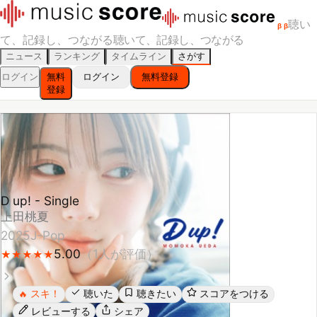
聴い
β
β
て、記録し、つながる
聴いて、記録し、つながる
ニュース
ランキング
タイムライン
さがす
ログイン
無料
ログイン
無料登録
登録
D up! - Single
上田桃夏
2025
J-Pop
5.00
（
1
人が評価）
★
★
★
★
★
★
★
★
★
★
スキ！
聴いた
聴きたい
スコアをつける
🔥
レビューする
シェア