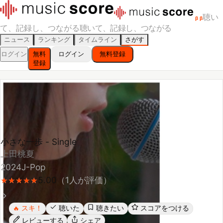
聴い
β
β
て、記録し、つながる
聴いて、記録し、つながる
ニュース
ランキング
タイムライン
さがす
ログイン
無料
ログイン
無料登録
登録
小さな一歩 - Single
上田桃夏
2024
J-Pop
5.00
（
1
人が評価）
★
★
★
★
★
★
★
★
★
★
スキ！
聴いた
聴きたい
スコアをつける
🔥
レビューする
シェア