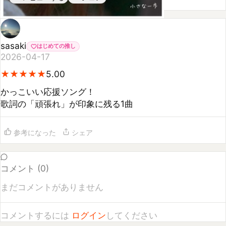
sasaki
はじめての推し
2026-04-17
★
★
★
★
★
★
★
★
★
★
5.00
かっこいい応援ソング！

歌詞の「頑張れ」が印象に残る1曲
参考になった
シェア
コメント (
0
)
まだコメントがありません
コメントするには
ログイン
してください